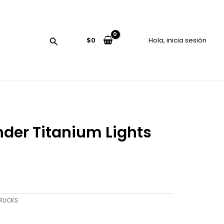
$
0
Hola, inicia sesión
Buscar
der Titanium Lights
recio
ctual
s:
80.000.
RUCKS