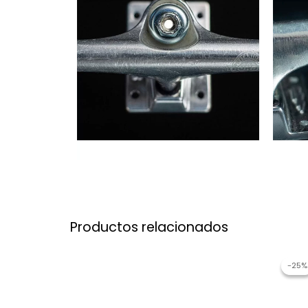
Productos relacionados
-25%
-25%