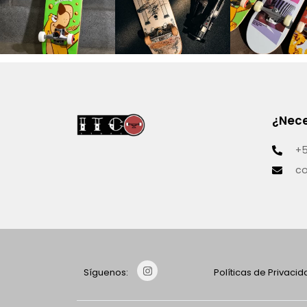
¿Nece
+5
co
Políticas de Privaci
Síguenos: