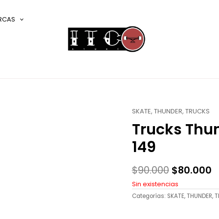
RCAS
SKATE
,
THUNDER
,
TRUCKS
El
El
Trucks Thun
precio
p
original
a
149
era:
e
$
90.000
$
80.000
$90.000.
$
Sin existencias
Categorías:
SKATE
,
THUNDER
,
T