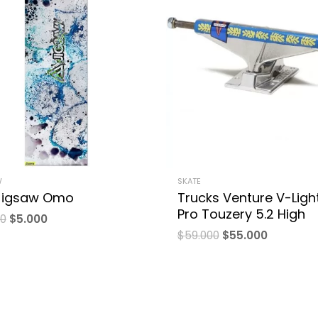
W
SKATE
 Jigsaw Omo
Trucks Venture V-Ligh
Pro Touzery 5.2 High
00
$
5.000
$
59.000
$
55.000