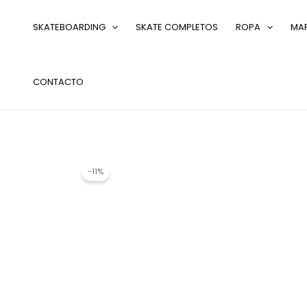
Ir
al
SKATEBOARDING
SKATE COMPLETOS
ROPA
MA
contenido
CONTACTO
-11%