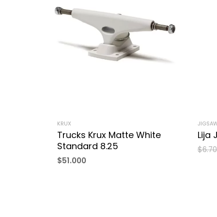
KRUX
JIGSA
Trucks Krux Matte White
Lija
Standard 8.25
$
6.7
$
51.000