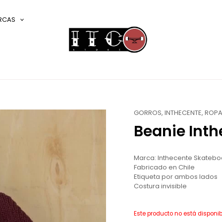
RCAS
GORROS
,
INTHECENTE
,
ROP
Beanie Int
Marca: Inthecente Skatebo
Fabricado en Chile
Etiqueta por ambos lados
Costura invisible
Este producto no está disponi