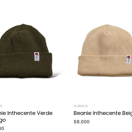
S
GORROS
ie Inthecente Verde
Beanie Inthecente Bei
go
$
8.000
00