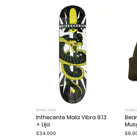
INTHECENTE
GORRO
Inthecente Mala Vibra 8.13
Bean
+ Lija
Mus
$
34.000
$
8.0