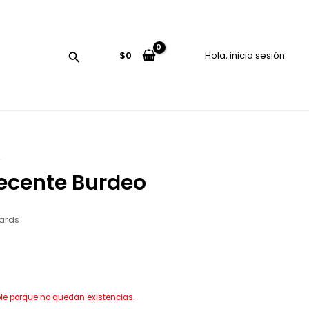
$
0
Hola, inicia sesión
Buscar
A
hecente Burdeo
ards
ble porque no quedan existencias.