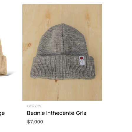
GORROS
ge
Beanie Inthecente Gris
$
7.000