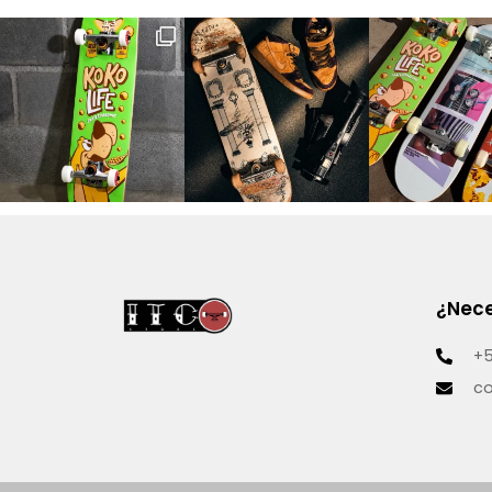
¿Nece
+5
co