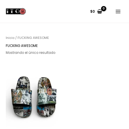
Ir
Main
al
$
0
Menu
contenido
Inicio
/ FUCKING AWESOME
FUCKING AWESOME
Mostrando el único resultado